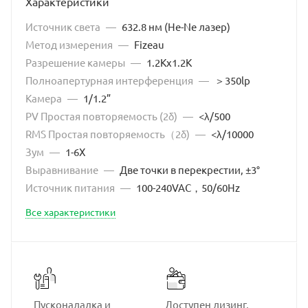
Характеристики
стекла PV: &lt;λ/15. Габариты
Источник света
—
632.8 нм (He-Ne лазер)
Метод измерения
—
Fizeau
Разрешение камеры
—
1.2Kx1.2K
Полноапертурная интерференция
—
＞350lp
Камера
—
1/1.2”
PV Простая повторяемость (2δ)
—
<λ/500
RMS Простая повторяемость（2δ)
—
<λ/10000
Зум
—
1-6Х
Выравнивание
—
Две точки в перекрестии, ±3°
Источник питания
—
100-240VAC，50/60Hz
Все характеристики
Пусконаладка и
Доступен лизинг,