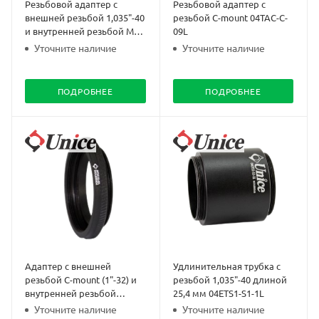
Резьбовой адаптер с
Резьбовой адаптер с
внешней резьбой 1,035"-40
резьбой C-mount 04TAC-C-
и внутренней резьбой M26
09L
04TAS1-M26-09L
Уточните наличие
Уточните наличие
ПОДРОБНЕЕ
ПОДРОБНЕЕ
Адаптер с внешней
Удлинительная трубка с
резьбой C-mount (1"-32) и
резьбой 1,035"-40 длиной
внутренней резьбой
25,4 мм 04ETS1-S1-1L
1.035"-40 04TAC-S1-07L
Уточните наличие
Уточните наличие