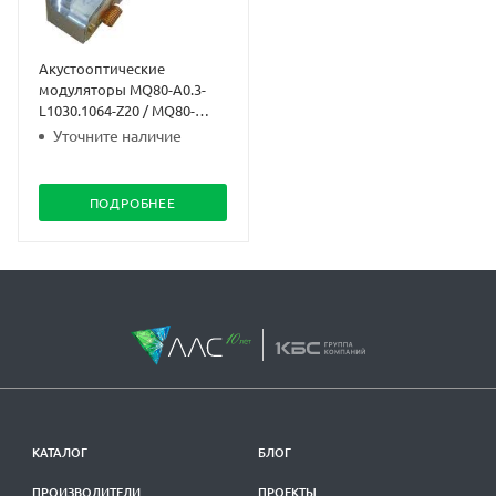
Акустооптические
модуляторы MQ80-A0.3-
L1030.1064-Z20 / MQ80-
A0.7-L1030.1064
Уточните наличие
ПОДРОБНЕЕ
КАТАЛОГ
БЛОГ
ПРОИЗВОДИТЕЛИ
ПРОЕКТЫ