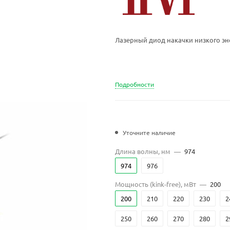
Лазерный диод накачки низкого э
Подробности
Уточните наличие
Длина волны, нм
—
974
974
976
Мощность (kink-free), мВт
—
200
200
210
220
230
2
250
260
270
280
2