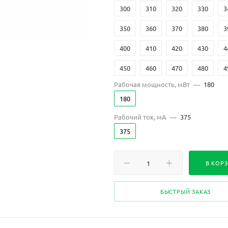
300
310
320
330
3
350
360
370
380
3
400
410
420
430
4
450
460
470
480
4
Рабочая мощность, мВт
—
180
500
510
520
530
5
180
560
570
580
590
6
Рабочий ток, мА
—
375
375
В КОР
БЫСТРЫЙ ЗАКАЗ