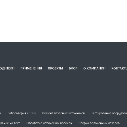
ОДИТЕЛИ
ПРИМЕНЕНИЯ
ПРОЕКТЫ
БЛОГ
О КОМПАНИИ
КОНТАКТ
в
Лаборатория «ЛЛС»
Ремонт лазерных источников
Тестирование оборудов
вание на тест
Обработка оптических волокон
Сборка волоконных лазеров