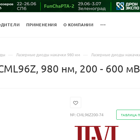
ОДИТЕЛИ
ПРИМЕНЕНИЯ
О КОМПАНИИ
—
—
оды
Лазерные диоды накачки 980 нм
Лазерные диоды накачки 
ML96Z, 980 нм, 200 - 600 мВ
№:
CML96Z200-74
ТАБЛИЦА 