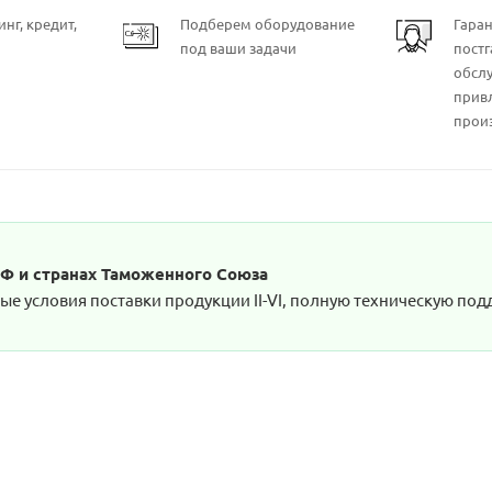
нг, кредит,
Подберем оборудование
Гара
под ваши задачи
пост
обсл
прив
прои
РФ и странах Таможенного Союза
е условия поставки продукции II-VI, полную техническую подд