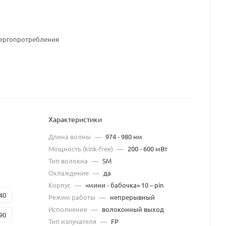
нергопротребления
Характеристики
Длина волны
—
974 - 980 нм
Мощность (kink-free)
—
200 - 600 мВт
Тип волокна
—
SM
Охлаждение
—
да
Корпус
—
«мини - бабочка» 10 – pin
40
Режим работы
—
непрерывный
Исполнение
—
волоконный выход
90
Тип излучателя
—
FP