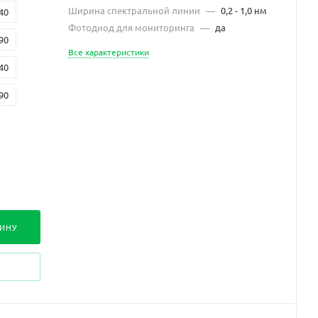
Ширина спектральной линии
—
0,2 - 1,0 нм
40
Фотодиод для мониторинга
—
да
90
Все характеристики
40
90
40
00
ЗИНУ