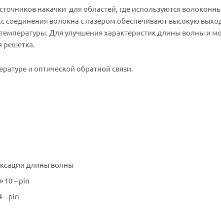
источников накачки для областей, где используются волоконн
сс соединения волокна с лазером обеспечивают высокую вых
и температуры. Для улучшения характеристик длины волны и м
я решетка.
ратуре и оптической обратной связи.
иксации длины волны
10 – pin
 – pin