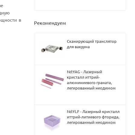
ые
одную
ощности в
Рекомендуем
Сканирующий транслятор
для вакуума
Nd:YAG - Лазерный
кристалл иттрий-
алюминиевого граната,
легированный неодимом
Nd:YLF - Лазерный кристалл
иттрий-литиевого фторида,
легированный неодимом