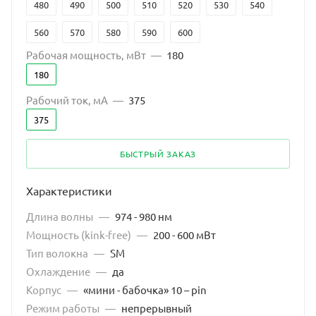
480
490
500
510
520
530
540
560
570
580
590
600
Рабочая мощность, мВт
—
180
180
Рабочий ток, мА
—
375
375
БЫСТРЫЙ ЗАКАЗ
Характеристики
Длина волны
—
974 - 980 нм
Мощность (kink-free)
—
200 - 600 мВт
Тип волокна
—
SM
Охлаждение
—
да
Корпус
—
«мини - бабочка» 10 – pin
Режим работы
—
непрерывный