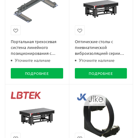
Портальная трехосевая
Оптические столы с
система линейного
пневматической
позиционирования с
виброизоляцией серии
сервоприводами EtherCAT
AFT
Уточните наличие
Уточните наличие
TPA-LMPS-GS-1X2Y-01-0261
ПОДРОБНЕЕ
ПОДРОБНЕЕ