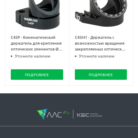
C45P - Кинематический
C45M1 - Держатель с
держатель для крепления
возможностью вращения
оптических элементов Ø1"
закрепляемых оптических
под углом 45°
элементов Ø1"
Уточните наличие
Уточните наличие
ПОДРОБНЕЕ
ПОДРОБНЕЕ