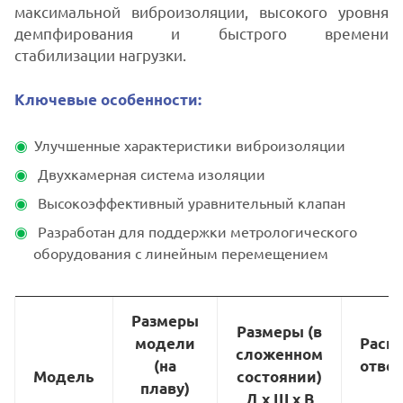
максимальной виброизоляции, высокого уровня
демпфирования и быстрого времени
стабилизации нагрузки.
Ключевые особенности:
Улучшенные характеристики виброизоляции
Двухкамерная система изоляции
Высокоэффективный уравнительный клапан
Разработан для поддержки метрологического
оборудования с линейным перемещением
Размеры
Размеры (в
Расп
модели
сложенном
отве
(на
Модель
состоянии)
б
плаву)
Д х Ш х В