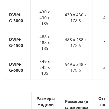
430 x
DVIM-
430 x 430 x
430 x
40
178.5
G-3000
185
488 x
DVIM-
488 x 488 x
488 x
45
178.5
G-4500
185
549 x
DVIM-
549 x 548 x
548 x
51
178.5
G-6000
185
Размеры
Отве
Размеры (в
модели
под
сложенном