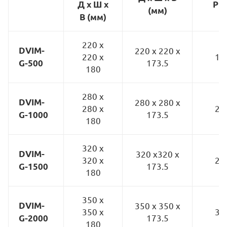
P x
Д х Ш х
(мм)
В (мм)
220 x
DVIM-
220 x 220 x
220 x
19
173.5
G-500
180
280 x
DVIM-
280 x 280 x
280 x
25
173.5
G-1000
180
320 x
DVIM-
320 x320 x
320 x
29
173.5
G-1500
180
350 x
DVIM-
350 x 350 x
350 x
32
173.5
G-2000
180