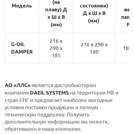
(на
д
Модель
состоянии)
плаву) Д
вер
Д х Ш х В
х Ш х В
пане
(мм)
(мм)
P 
216 x
G-OIL
216 x 290 x
290 x
185 
180
DAMPER
185
является дистрибьютором
АО «ЛЛС»
компании
на территории РФ и
DAEIL SYSTEMS
стран СНГ и предлагает наиболее выгодные
условия поставки продукции и полную
техническую поддержку. Получить
дополнительную информацию вы можете,
обратившись в нашу компанию.