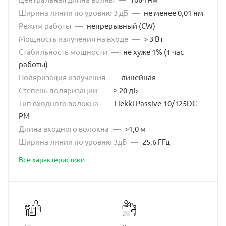
Ширина линии по уровню 3 дБ
—
не менее 0,01 нм
Режим работы
—
непрерывный (CW)
Мощность излучения на входе
—
> 3 Вт
Стабильность мощности
—
не хуже 1% (1 час
работы)
Поляризация излучения
—
линейная
Степень поляризации
—
˃ 20 дБ
Тип входного волокна
—
Liekki Passive-10/125DC-
PM
Длина входного волокна
—
>1,0 м
Ширина линии по уровню 3дБ
—
25,6 ГГц
Все характеристики