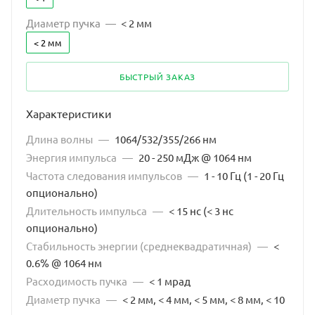
Диаметр пучка
—
< 2 мм
< 2 мм
БЫСТРЫЙ ЗАКАЗ
Характеристики
Длина волны
—
1064/532/355/266 нм
Энергия импульса
—
20 - 250 мДж @ 1064 нм
Частота следования импульсов
—
1 - 10 Гц (1 - 20 Гц
опционально)
Длительность импульса
—
< 15 нс (< 3 нс
опционально)
Стабильность энергии (среднеквадратичная)
—
<
0.6% @ 1064 нм
Расходимость пучка
—
< 1 мрад
Диаметр пучка
—
< 2 мм, < 4 мм, < 5 мм, < 8 мм, < 10