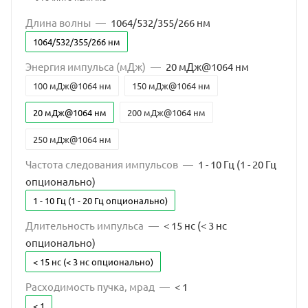
Длина волны
—
1064/532/355/266 нм
1064/532/355/266 нм
Энергия импульса (мДж)
—
20 мДж@1064 нм
100 мДж@1064 нм
150 мДж@1064 нм
20 мДж@1064 нм
200 мДж@1064 нм
250 мДж@1064 нм
Частота следования импульсов
—
1 - 10 Гц (1 - 20 Гц
опционально)
1 - 10 Гц (1 - 20 Гц опционально)
Длительность импульса
—
< 15 нс (< 3 нс
опционально)
< 15 нс (< 3 нс опционально)
Расходимость пучка, мрад
—
< 1
< 1