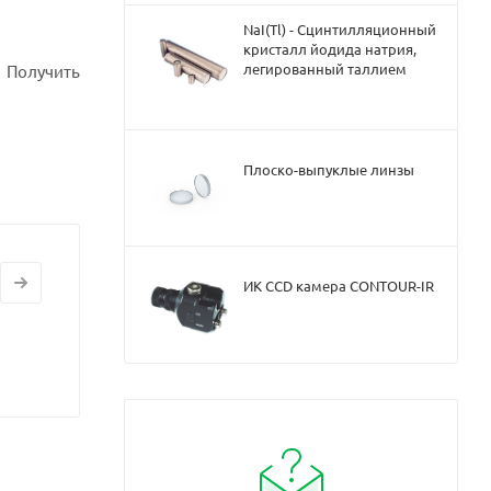
NaI(Tl) - Сцинтилляционный
кристалл йодида натрия,
легированный таллием
 Получить
Плоско-выпуклые линзы
ИК CCD камера CONTOUR-IR