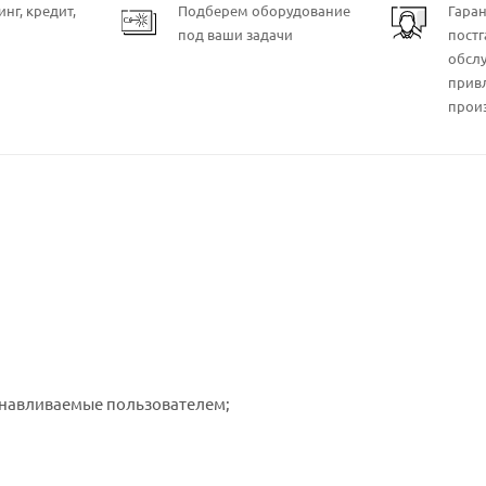
нг, кредит,
Подберем оборудование
Гара
под ваши задачи
пост
обсл
прив
прои
танавливаемые пользователем;