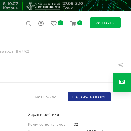
0
0
КОНТАКТЫ
вывода HF67762
№:
HF67762
ПОДОБРАТЬ АНАЛОГ
Характеристики
Количество каналов
—
32