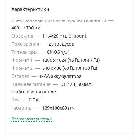
Характеристики
Спектральный диапазон чувствительности
—
400…1700 нм
Объектив
—
F1.4/26 мм, C-mount
Поле зрения
—
25 градусов
Тип камеры
—
CMOS 1/3”
Формат 1
—
1280 x 1024 (15 Гц или 7 Гц)
Формат 2
—
640 x 480 (60 Гц или 30 Гц)
Батарея
—
4хАА аккумулятора
Внешнее питание
—
DC 12В, 500мА,
стабилизированное
Вес
—
0.7 кг
Габариты
—
139х100х89 мм
Все характеристики