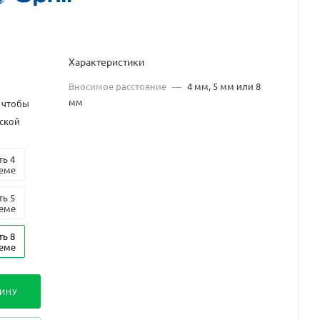
Характеристики
Вносимое расстояние
—
4 мм, 5 мм или 8
мм
 чтобы
еской
ть 4
теме
ть 5
теме
ть 8
теме
ЗИНУ