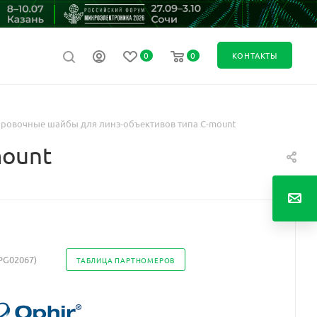
0
0
КОНТАКТЫ
ировочные шайбы для линз-объективов типа С-mount
mount
PG02067)
ТАБЛИЦА ПАРТНОМЕРОВ