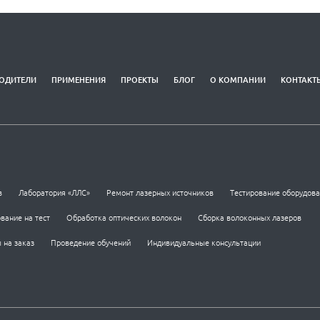
ОДИТЕЛИ
ПРИМЕНЕНИЯ
ПРОЕКТЫ
БЛОГ
О КОМПАНИИ
КОНТАКТ
в
Лаборатория «ЛЛС»
Ремонт лазерных источников
Тестирование оборудов
вание на тест
Обработка оптических волокон
Сборка волоконных лазеров
 на заказ
Проведение обучений
Индивидуальные консультации