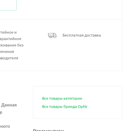
нтийное и
Бесплатная доставка
гарантийное
уживание без
лечения
зводителя
Все товары категории
. Данная
Все товары бренда Ophir
у.
нного
Рекомендуем