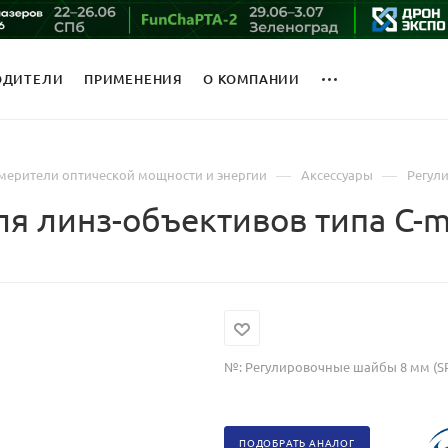
ОДИТЕЛИ
ПРИМЕНЕНИЯ
О КОМПАНИИ
—
—
мерители оптической мощности и энергии
Аксессуары
Регул
я линз-объективов типа С-
№:
Регулировочные шайбы 8 мм (S
ПОДОБРАТЬ АНАЛОГ