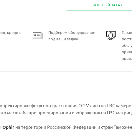
БЫСТРЫЙ ЗАКАЗ
нг, кредит,
Подберем оборудование
Гара
под ваши задачи
пост
обсл
прив
прои
орректировки фокусного расстояния CCTV линз на ПЗС камере
го масштаба при проецировании изображения на ПЗС матриц
и
Ophir
на территории Российской Федерации и стран Таможе