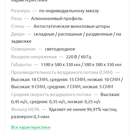
Размеры
—
по индивидуальному заказу
Рама
—
Алюминиевый профиль
Стены
—
Антистатические виниловые шторы
Двери
—
складные / распашные / раздвижные / на
задвижке
Освещение
—
светодиодное
Входное напряжение
—
220 В / 60 Гц
Габариты
—
1180 x 580 x 330 мм / 580 x 580 x 330 мм
Производительность воздушного потока (CMM)
—
Высокая: 18 CMM, средняя: 15 CMM, низкая: 10 CMM /
Высокая: 9 CMM, средняя: 7 CMM, низкая: 5 CMM
Средняя скорость воздушного потока
—
Высокая:
0,45 м/с, средняя: 0,35 м/с, низкая: 0,25 м/с
Фильтр HEPA
—
Удаляет не менее 99,97% частиц
размером 0,3 мкм
Все характеристики