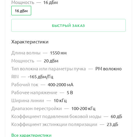
Мощность
—
16 дБм
16 дБм
БЫСТРЫЙ ЗАКАЗ
Характеристики
Длина волны
—
1550 нм
Мощность
—
20 дБм
Тип волокна или параметры пучка
—
PM волокно
RIN
—
-165 дБм/Гц
Рабочий ток
—
400-2000 мА
Рабочее напряжение
—
5 В
Ширина линии
—
10 кГц
Диапазон перестройки
—
100-200 кГц
Коэффициент подавления боковой моды
—
60 дБ
Коэффициент экстинкции поляризации
—
23 дБ
Все характеристики