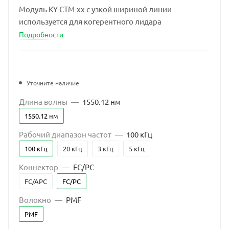
Модуль KY-CTM-xx с узкой шириной линии
используется для когерентного лидара
Подробности
Уточните наличие
Длина волны
—
1550.12 нм
1550.12 нм
Рабочий диапазон частот
—
100 кГц
100 кГц
20 кГц
3 кГц
5 кГц
Коннектор
—
FC/PC
FC/APC
FC/PC
Волокно
—
PMF
PMF