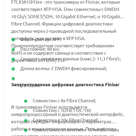
FTLX3815M3xx - это трансиверы от Finisar, которые
соответствуют XFP MSA. Они совместимы с DWDM
10 Gb/s SONET/SDH, 10 Gigabit Ethernet, и 10 Gigabit
Fibre Channel. Функции цифровой диагностики
доступны через 2-проводной последовательный
интерфейс, как указано в XFP MSA.
Форм-фактор: XFP;
Приемопередатчик соответствует требованиям
Расстояние: 80 км;
RoHS и не содержит свинца в соответствии с
Скорость передачи данных (макс.): 11,3 Гбит/с;
директивой 2011/65 / EU.
Длина волны: С DWDM фиксированный;
Запатентованная цифровая диагностика Finisar
Протокол:
Совместим с 8x Fibre Channel;
В трансиверах Finisar используется
Совместим с SONET OC-192
микропроцессорный и диагностический интерфейс,
Совместим с 10x Fibre Channel;
который передает информацию о параметрах
работы в канал передачи данных. Пользователи
Совместим с оптическим 10 гигабитным
могут в реальном времени удаленно следить за