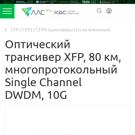
CFP / CFP2 / CFP4 трансиверы (2-х волоконные)
Оптический
трансивер XFP, 80 км,
многопротокольный
Single Channel
DWDM, 10G