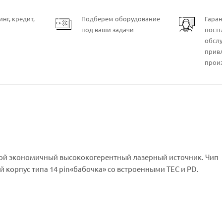
нг, кредит,
Подберем оборудование
Гара
под ваши задачи
пост
обсл
прив
прои
бой экономичный высококогерентный лазерный источник. Чип
 корпус типа 14 pin«бабочка» со встроенными TEC и PD.