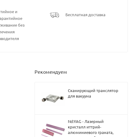
нтийное и
Бесплатная доставка
гарантийное
уживание без
лечения
зводителя
Рекомендуем
Сканирующий транслятор
для вакуума
Nd:YAG - Лазерный
кристалл иттрий-
алюминиевого граната,