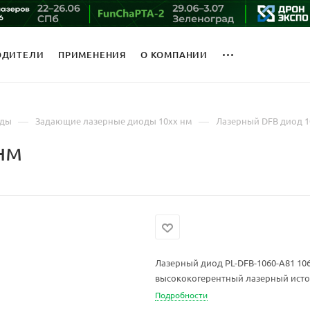
ОДИТЕЛИ
ПРИМЕНЕНИЯ
О КОМПАНИИ
—
—
оды
Задающие лазерные диоды 10xx нм
Лазерный DFB диод 1
нм
Лазерный диод PL-DFB-1060-A81 10
высококогерентный лазерный исто
Подробности