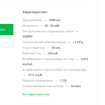
Характеристики
Длина волны
—
1060 нм
Мощность
—
20 - 50 мВт
ЗИНУ
Тип волокна или параметры пучка
—
SM/PM
Спектральная ширина линии
—
< 2 МГц
Пороговый ток
—
20 мА
Рабочий ток
—
250 мА
Коэффициент перестройки по току
—
0.015
нм/мА
Коэффициент перестройки по температуре
—
0.12 нм/К
Прямое напряжение
—
1.3 В
Сопротивление термистора
—
10 кОм
Все характеристики