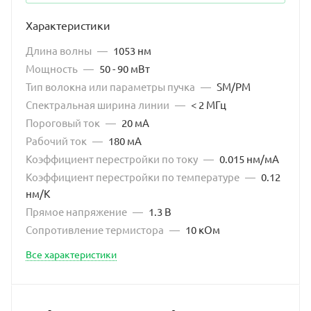
Характеристики
Длина волны
—
1053 нм
Мощность
—
50 - 90 мВт
Тип волокна или параметры пучка
—
SM/PM
Спектральная ширина линии
—
< 2 МГц
Пороговый ток
—
20 мА
Рабочий ток
—
180 мА
Коэффициент перестройки по току
—
0.015 нм/мА
Коэффициент перестройки по температуре
—
0.12
нм/К
Прямое напряжение
—
1.3 В
Сопротивление термистора
—
10 кОм
Все характеристики