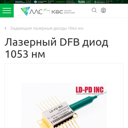
Задающие лазерные диоды 10xx нм
Лазерный DFB диод
1053 нм