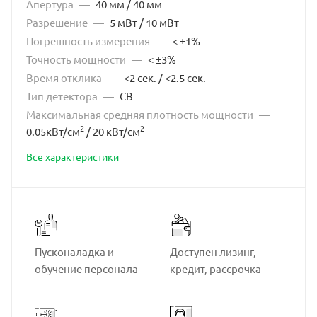
Апертура
—
40 мм / 40 мм
Разрешение
—
5 мВт / 10 мВт
Погрешность измерения
—
< ±1%
Точность мощности
—
< ±3%
Время отклика
—
<2 сек. / <2.5 сек.
Тип детектора
—
CB
Максимальная средняя плотность мощности
—
2
2
0.05кВт/см
/ 20 кВт/см
Все характеристики
Пусконаладка и
Доступен лизинг,
обучение персонала
кредит, рассрочка