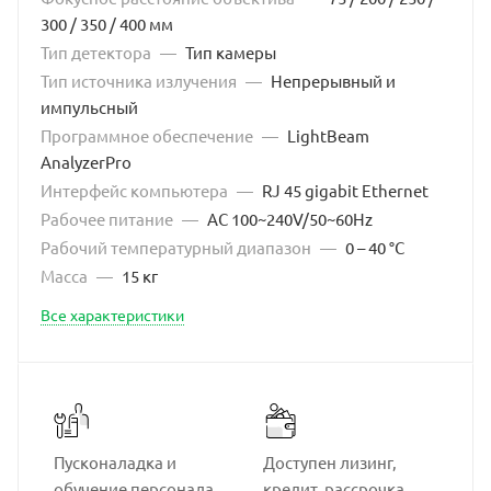
300 / 350 / 400 мм
Тип детектора
—
Тип камеры
Тип источника излучения
—
Непрерывный и
импульсный
Программное обеспечение
—
LightBeam
AnalyzerPro
Интерфейс компьютера
—
RJ 45 gigabit Ethernet
Рабочее питание
—
AC 100~240V/50~60Hz
Рабочий температурный диапазон
—
0 – 40 °С
Масса
—
15 кг
Все характеристики
Пусконаладка и
Доступен лизинг,
обучение персонала
кредит, рассрочка