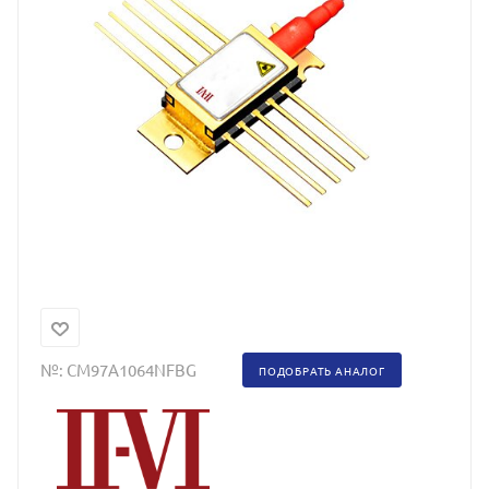
№:
CM97A1064NFBG
ПОДОБРАТЬ АНАЛОГ