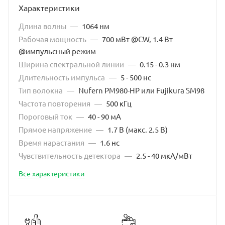
Характеристики
Длина волны
—
1064 нм
Рабочая мощность
—
700 мВт @CW, 1.4 Вт
@импульсный режим
Ширина спектральной линии
—
0.15 - 0.3 нм
Длительность импульса
—
5 - 500 нс
Тип волокна
—
Nufern PM980-HP или Fujikura SM98
Частота повторения
—
500 кГц
Пороговый ток
—
40 - 90 мА
Прямое напряжение
—
1.7 В (макс. 2.5 В)
Время нарастания
—
1.6 нс
Чувствительность детектора
—
2.5 - 40 мкА/мВт
Все характеристики