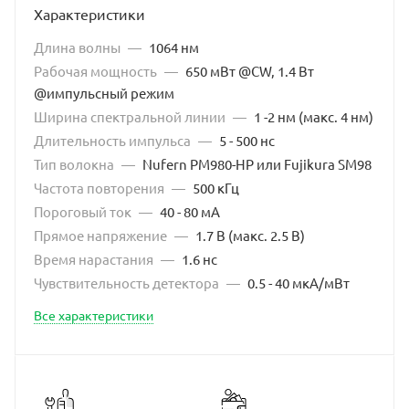
Характеристики
Длина волны
—
1064 нм
Рабочая мощность
—
650 мВт @CW, 1.4 Вт
@импульсный режим
Ширина спектральной линии
—
1 -2 нм (макс. 4 нм)
Длительность импульса
—
5 - 500 нс
Тип волокна
—
Nufern PM980-HP или Fujikura SM98
Частота повторения
—
500 кГц
Пороговый ток
—
40 - 80 мА
Прямое напряжение
—
1.7 В (макс. 2.5 В)
Время нарастания
—
1.6 нс
Чувствительность детектора
—
0.5 - 40 мкА/мВт
Все характеристики