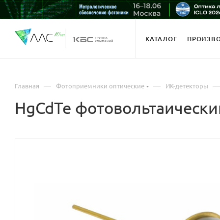
КАТАЛОГ
ПРОИЗВ
—
—
—
Главная
Фотоприемники оптические
ИК-детекторы
HgCdTe фотовольтаически