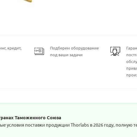
нг, кредит,
Подберем оборудование
Гара
под ваши задачи
пост
обсл
прив
прои
странах Таможенного Союза
е условия поставки продукции Thorlabs в 2026 году, полную т