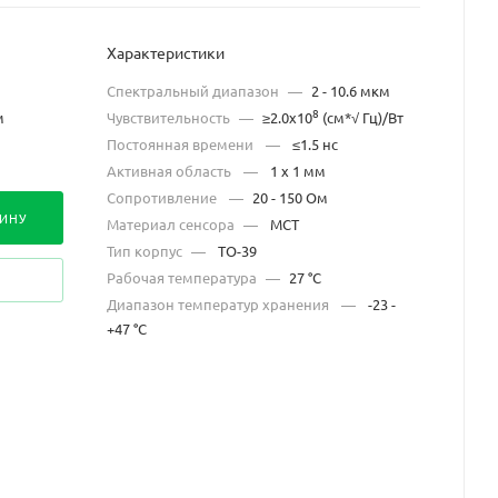
Характеристики
Спектральный диапазон
—
2 - 10.6 мкм
8
м
Чувствительность
—
≥2.0x10
(см*√ Гц)/Вт
Постоянная времени
—
≤1.5 нс
Активная область
—
1 x 1 мм
Сопротивление
—
20 - 150 Ом
ЗИНУ
Материал сенсора
—
MCT
Тип корпус
—
TO-39
Рабочая температура
—
27 °C
Диапазон температур хранения
—
-23 -
+47 °C