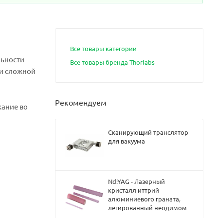
Все товары категории
льности
Все товары бренда Thorlabs
 и сложной
Рекомендуем
кание во
Сканирующий транслятор
для вакуума
Nd:YAG - Лазерный
кристалл иттрий-
алюминиевого граната,
легированный неодимом