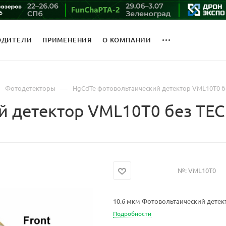
ОДИТЕЛИ
ПРИМЕНЕНИЯ
О КОМПАНИИ
—
Фотодетекторы
HgCdTe фотовольтаический детектор VML10T0 б
й детектор VML10T0 без TEC
№:
VML10T0
10.6 мкм Фотовольтаический дете
Подробности