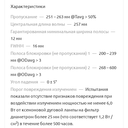
Характеристики
Пропускание
—
251 – 263 нм @Tavg > 50%
Центральная длина волны
—
257 нм
Гарантированная минимальная ширина полосы
—
12 нм
FWHM
—
16 нм
Полоса блокировки (не пропускания) 1
—
200 – 239
нм @ODavg > 3
Полоса блокировки (не пропускания) 2
—
268 – 600
нм @ODavg > 3
Угол падения
—
0 ± 5°
Порог повреждения излучением
—
Испытания
показали отсутствие признаков повреждения при
воздействии излучением мощностью не менее 6,0
Вт от ксеноновой дуговой лампы на фильтр
диаметром более 25 мм (что соответствует 1,2 Вт /
2
см
) в течение более 500 часов.