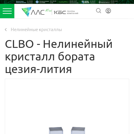
Нелинейные кристаллы
CLBO - Нелинейный
кристалл бората
цезия-лития