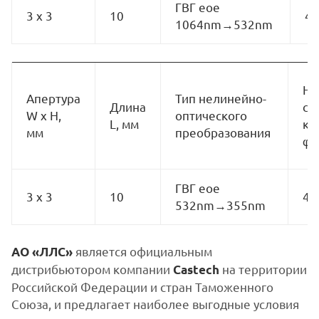
ГВГ eoe
3 x 3
10
4
1064nm→532nm
На
Апертура
Тип нелинейно-
Длина
ср
W x H,
оптического
L, мм
кр
мм
преобразования
φ,
ГВГ eoe
3 x 3
10
49
532nm→355nm
является официальным
АО «ЛЛС»
дистрибьютором компании
на территории
Castech
Российской Федерации и стран Таможенного
Союза, и предлагает наиболее выгодные условия