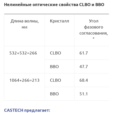
Нелинейные оптические свойства CLBO и BBO
Длина волны,
Кристалл
Угол
нм
фазового
согласования,
°
532+532=266
CLBO
61.7
BBO
47.7
1064+266=213
CLBO
68.4
BBO
51.1
CASTECH предлагает: