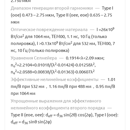
2.750 мкм
Диапазон генерации второй гармоники
—
Type I
(оое) 0.473 – 2.75 мкм, Type II (оее, еое) 0.635 – 2.75
мкм
9
Оптическое повреждение материала
—
I =26х10
2
Вт/см
для 1064 нм, TEM00, 1.1 нс, 10 Гц (только
9
2
полировка), I >0.13х10
Вт/см
для 532 нм, TEM00, 7
нс, 10 Гц (только полировка)
Уравнения Селмейера
—
0.1914<λ<2.09 мкм;
2
2
2
n
=2.2104+0.01018/(λ
-0.01424)-0.01258λ
,
о
2
2
2
n
=2.0588+0.00838/(λ
-0.01363)-0.00607λ
е
Эффективные нелинейные коэффициенты
—
1.01
пм/В при 532 нм，1.16 пм/В при 488 нм，0.95 пм/В
при 1064 нм
Упрощенные выражения для эффективного
нелинейного коэффициента второго порядка
—
Type II (eoe, oee): d
= d
sin(2θ) cos(2φ), Type I (оое):
eff
36
d
= d
sinθ sin(2φ)
eff
36