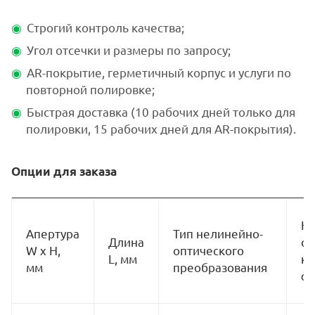
Строгий контроль качества;
Угол отсечки и размеры по запросу;
AR-покрытие, герметичный корпус и услуги по
повторной полировке;
Быстрая доставка (10 рабочих дней только для
полировки, 15 рабочих дней для AR-покрытия).
Опции для заказа
На
Апертура
Тип нелинейно-
Длина
ср
W x H,
оптического
L, мм
кр
мм
преобразования
φ,