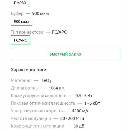
PM980
Буфер
—
900 мкм
900 мкм
Тип коннектора
—
FC/APC
FC/APC
БЫСТРЫЙ ЗАКАЗ
Характеристики
Материал
—
TeO
2
Длина волны
—
1064 нм
Коммутируемая мощность
—
0.5 - 5 Вт
Пиковая оптическая мощность
—
1 - 5 кВт
Ультразвуковая скорость
—
4200 м/с
Частота модуляции
—
80 - 200 МГц
Коэффициент экстинкции
—
50 дБ