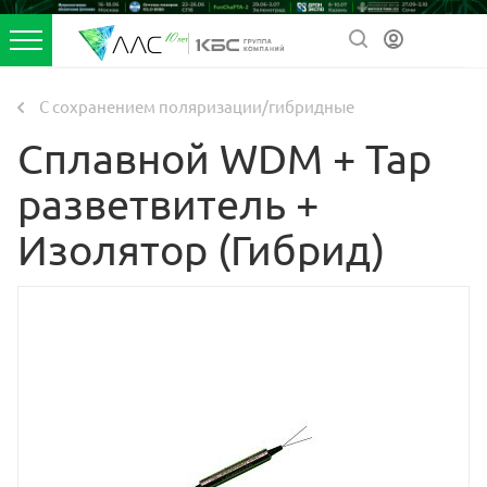
С сохранением поляризации/гибридные
Сплавной WDM + Tap
разветвитель +
Изолятор (Гибрид)