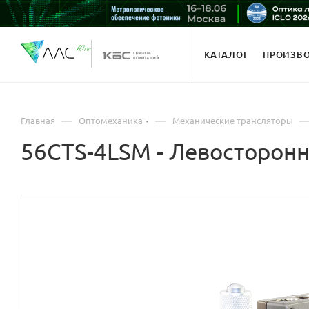
КАТАЛОГ
ПРОИЗВ
—
—
Главная
Оптомеханика
Механические трансляторы
56CTS-4LSM - Левосторон