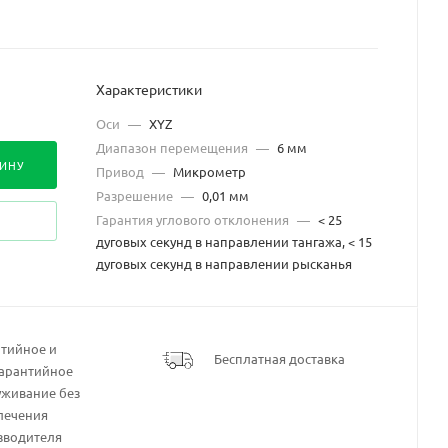
Характеристики
Оси
—
XYZ
Диапазон перемещения
—
6 мм
ЗИНУ
Привод
—
Mикрометр
Разрешение
—
0,01 мм
Гарантия углового отклонения
—
< 25
дуговых секунд в направлении тангажа, < 15
дуговых секунд в направлении рысканья
нтийное и
Бесплатная доставка
гарантийное
уживание без
лечения
зводителя