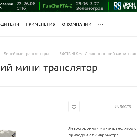
ОДИТЕЛИ
ПРИМЕНЕНИЯ
О КОМПАНИИ
—
—
Линейные трансляторы
56CTS-4LSM - Левосторонний мини-тран
ний мини-транслятор
№:
56CTS
Левосторонний мини-транслятор 
приводом от микрометра