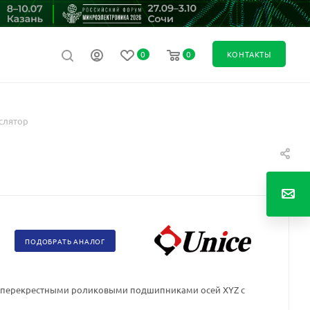
0
0
КОНТАКТЫ
слятор
ПОДОБРАТЬ АНАЛОГ
с перекрестными роликовыми подшипниками осей XYZ
с