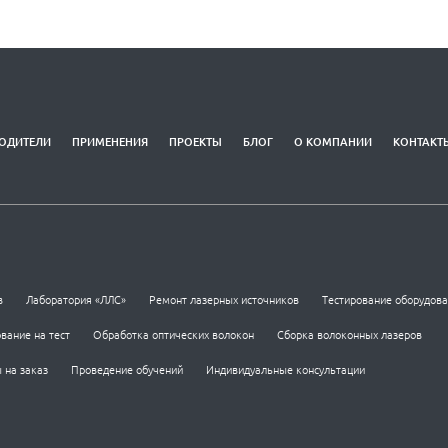
ОДИТЕЛИ
ПРИМЕНЕНИЯ
ПРОЕКТЫ
БЛОГ
О КОМПАНИИ
КОНТАКТ
в
Лаборатория «ЛЛС»
Ремонт лазерных источников
Тестирование оборудов
вание на тест
Обработка оптических волокон
Сборка волоконных лазеров
 на заказ
Проведение обучений
Индивидуальные консультации