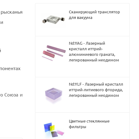
 рысканья
Сканирующий транслятор
для вакуума
 и
Nd:YAG - Лазерный
кристалл иттрий-
й
алюминиевого граната,
легированный неодимом
понентах
Nd:YLF - Лазерный кристалл
иттрий-литиевого фторида,
о Союза и
легированный неодимом
Цветные стеклянные
фильтры