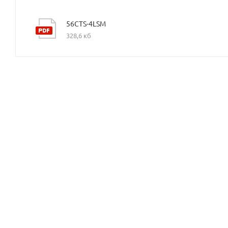
56CTS-4LSM
328,6 кб