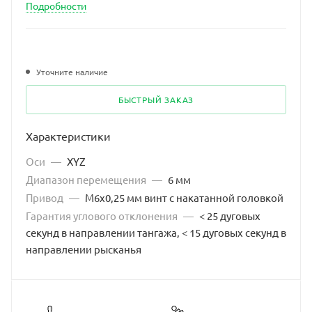
мм
Подробности
Уточните наличие
БЫСТРЫЙ ЗАКАЗ
Характеристики
Оси
—
XYZ
Диапазон перемещения
—
6 мм
Привод
—
M6x0,25 мм винт с накатанной головкой
Гарантия углового отклонения
—
< 25 дуговых
секунд в направлении тангажа, < 15 дуговых секунд в
направлении рысканья