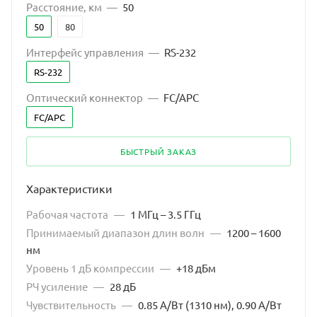
Расстояние, км
—
50
50
80
Интерфейс управления
—
RS-232
RS-232
Оптический коннектор
—
FC/APC
FC/APC
БЫСТРЫЙ ЗАКАЗ
Характеристики
Рабочая частота
—
1 МГц – 3.5 ГГц
Принимаемый диапазон длин волн
—
1200 – 1600
нм
Уровень 1 дБ компрессии
—
+18 дБм
РЧ усиление
—
28 дБ
Чувствительность
—
0.85 А/Вт (1310 нм), 0.90 А/Вт