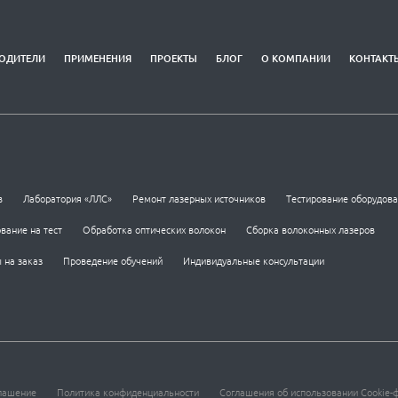
ОДИТЕЛИ
ПРИМЕНЕНИЯ
ПРОЕКТЫ
БЛОГ
О КОМПАНИИ
КОНТАКТ
в
Лаборатория «ЛЛС»
Ремонт лазерных источников
Тестирование оборудов
вание на тест
Обработка оптических волокон
Сборка волоконных лазеров
 на заказ
Проведение обучений
Индивидуальные консультации
лашение
Политика конфиденциальности
Соглашения об использовании Cookie-