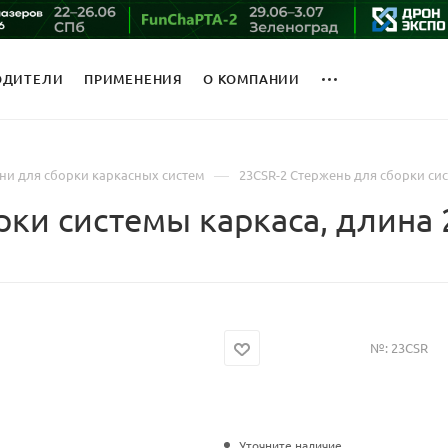
ОДИТЕЛИ
ПРИМЕНЕНИЯ
О КОМПАНИИ
—
ни для сборки каркасных систем
23CSR-2 Стержень для сборки си
рки системы каркаса, длина
№:
23CSR
Уточните наличие