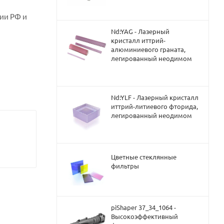
рии РФ и
Nd:YAG - Лазерный
кристалл иттрий-
алюминиевого граната,
легированный неодимом
Nd:YLF - Лазерный кристалл
иттрий-литиевого фторида,
легированный неодимом
Цветные стеклянные
фильтры
piShaper 37_34_1064 -
Высокоэффективный