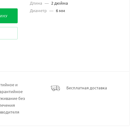
Длина
—
2 дюйма
Диаметр
—
6 мм
ЗИНУ
нтийное и
Бесплатная доставка
гарантийное
уживание без
лечения
зводителя