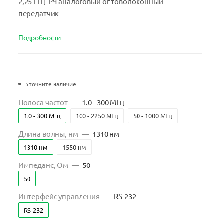
2,25 ГГц РЧ аналоговый оптоволоконный
передатчик
Подробности
Уточните наличие
Полоса частот
—
1.0 - 300 МГц
1.0 - 300 МГц
100 - 2250 МГц
50 - 1000 МГц
Длина волны, нм
—
1310 нм
1310 нм
1550 нм
Импеданс, Ом
—
50
50
Интерфейс управления
—
RS-232
RS-232