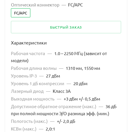
Оптический коннектор
—
FC/APC
FC/APC
БЫСТРЫЙ ЗАКАЗ
Характеристики
Рабочая частота
—
1.0 – 2250 МГц (зависит от
модели)
Рабочая длина волны
—
1310 нм, 1550 нм
Уровень IP-3
—
27 дБм
Уровень 1 дБ компрессии
—
20 дБм
Лазерный диод
—
Класс 3А
Выходная мощность
—
+3 дБм +/- 0,5 дБм
Допустимое обратное отражение (макс.)
—
36 дБ
при полной мощности Э/О разница эфф. (мин.)
Пологость (макс.)
—
+/- 2,0 дБ
КСВн (макс.)
—
2,0:1