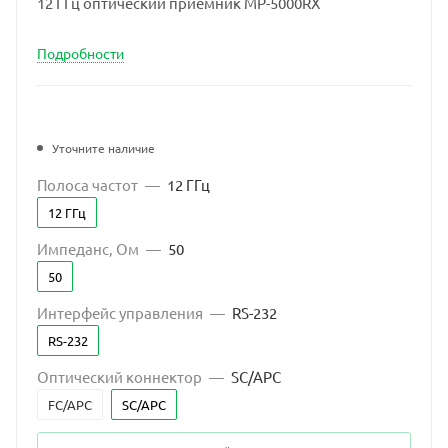
12 ГГц оптический приемник MP-5000RX
Подробности
Уточните наличие
Полоса частот
—
12 ГГц
12 ГГц
Импеданс, Ом
—
50
50
Интерфейс управления
—
RS-232
RS-232
Оптический коннектор
—
SC/APC
FC/APC
SC/APC