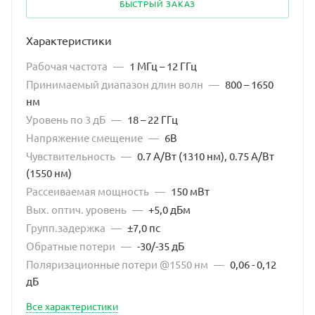
БЫСТРЫЙ ЗАКАЗ
Характеристики
Рабочая частота
—
1 МГц – 12 ГГц
Принимаемый диапазон длин волн
—
800 – 1650
нм
Уровень по 3 дБ
—
18 – 22 ГГц
Напряжение смещение
—
6В
Чувствительность
—
0.7 А/Вт (1310 нм), 0.75 А/Вт
(1550 нм)
Рассеиваемая мощность
—
150 мВт
Вых. оптич. уровень
—
+5,0 дБм
Групп.задержка
—
±7,0 пс
Обратные потери
—
-30/-35 дБ
Поляризационные потери @1550 нм
—
0,06 - 0,12
дБ
Все характеристики