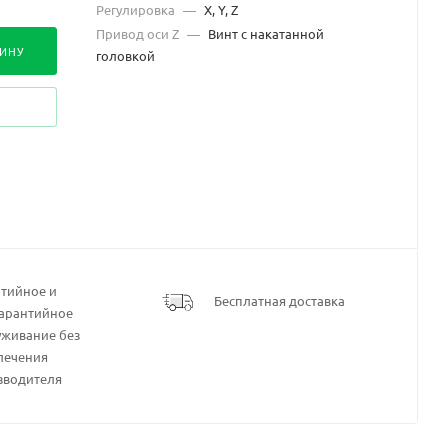
Регулировка
—
X, Y, Z
Привод оси Z
—
Винт с накатанной
ЗИНУ
головкой
нтийное и
Бесплатная доставка
гарантийное
уживание без
лечения
зводителя