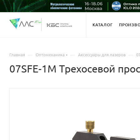
КАТАЛОГ
ПРОИЗВ
—
—
—
Главная
Оптомеханика
Аксессуары для лазеров
0
07SFE-1M Трехосевой про