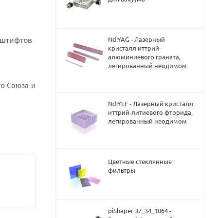
 штифтов
Nd:YAG - Лазерный
кристалл иттрий-
алюминиевого граната,
легированный неодимом
о Союза и
Nd:YLF - Лазерный кристалл
иттрий-литиевого фторида,
легированный неодимом
Цветные стеклянные
фильтры
piShaper 37_34_1064 -