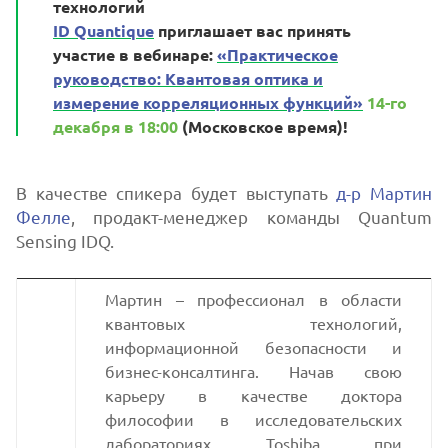
технологий
ID Quantique
приглашает вас принять
участие в вебинаре:
«
Практическое
руководство: Квантовая оптика и
измерение корреляционных функций
»
14-го
декабря в 18:00
(Московское время)!
В качестве спикера будет выступать
д
-р
Мартин
Фелле
, продакт-менеджер команды Quantum
Sensing IDQ.
Мартин – профессионал в области
квантовых технологий,
информационной безопасности и
бизнес-консалтинга. Начав свою
карьеру в качестве доктора
философии в исследовательских
лабораториях Toshiba при