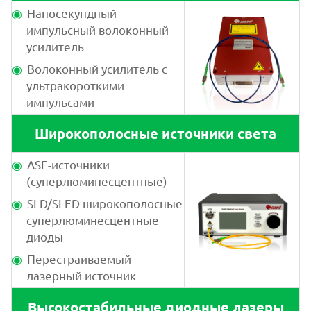
Наносекундный
импульсный волоконный
усилитель
Волоконный усилитель с
ультракороткими
импульсами
Широкополосные источники света
ASE-источники
(суперлюминесцентные)
SLD/SLED широкополосные
суперлюминесцентные
диоды
Перестраиваемый
лазерный источник
Высокостабильные диодные лазеры