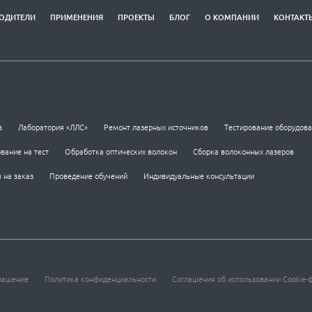
ОДИТЕЛИ
ПРИМЕНЕНИЯ
ПРОЕКТЫ
БЛОГ
О КОМПАНИИ
КОНТАКТ
в
Лаборатория «ЛЛС»
Ремонт лазерных источников
Тестирование оборудов
вание на тест
Обработка оптических волокон
Сборка волоконных лазеров
 на заказ
Проведение обучений
Индивидуальные консультации
лашение
Политика конфиденциальности
Соглашения об использовании Cookie-