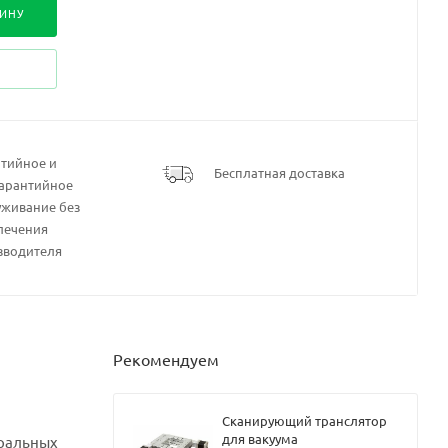
ЗИНУ
нтийное и
Бесплатная доставка
гарантийное
уживание без
лечения
зводителя
Рекомендуем
Сканирующий транслятор
для вакуума
тральных