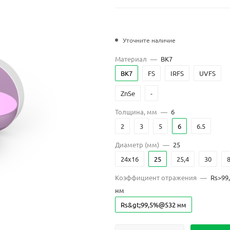
Уточните наличие
Материал
—
BK7
BK7
FS
IRFS
UVFS
ZnSe
-
Толщина, мм
—
6
2
3
5
6
6.5
Диаметр (мм)
—
25
24x16
25
25,4
30
Коэффициент отражения
—
Rs>99
нм
Rs&gt;99,5%@532 нм