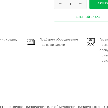
В КОР
БЫСТРЫЙ ЗАКАЗ
нг, кредит,
Подберем оборудование
Гара
под ваши задачи
пост
обсл
прив
прои
странственное разделение или объединение различных спек