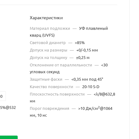
Характеристики
Материал подложки
—
УФ плавленый
кварц (UVFS)
Световой диаметр
—
>85%
Допуск на размеры
—
+0/-0,15 мм
Допуск на толщину
—
±0,25 м
Отклонение от параллельности
—
<30
угловых секунд
Защитные фаски
—
<0,35 мм под 45°
Качество поверхности
—
20-10 S-D
Плоскостность поверхности
—
<λ/8@632,8
80
нм
,5%@532
2
Порог повреждения
—
>10 Дж/см
@1064
нм, 10 нс