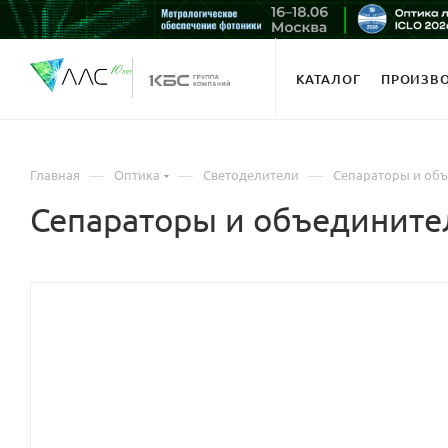
КАТАЛОГ
ПРОИЗВ
—
—
—
Главная
Оптика
Светоделители
Сепараторы и объ
Сепараторы и объедините