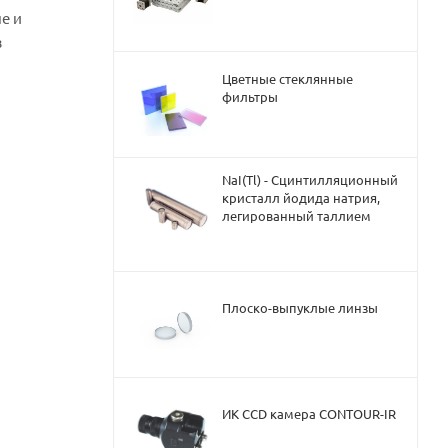
е и
з
Цветные стеклянные
фильтры
NaI(Tl) - Сцинтилляционный
кристалл йодида натрия,
легированный таллием
Плоско-выпуклые линзы
ИК CCD камера CONTOUR-IR