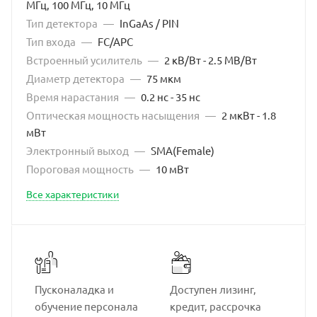
МГц, 100 МГц, 10 МГц
Тип детектора
—
InGaAs / PIN
Тип входа
—
FC/APC
Встроенный усилитель
—
2 кВ/Вт - 2.5 МВ/Вт
Диаметр детектора
—
75 мкм
Время нарастания
—
0.2 нс - 35 нс
Оптическая мощность насыщения
—
2 мкВт - 1.8
мВт
Электронный выход
—
SMA(Female)
Пороговая мощность
—
10 мВт
Все характеристики
Пусконаладка и
Доступен лизинг,
обучение персонала
кредит, рассрочка