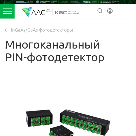
InGaAs/GaAs фотодетекторы
Многоканальный
PIN-фотодетектор