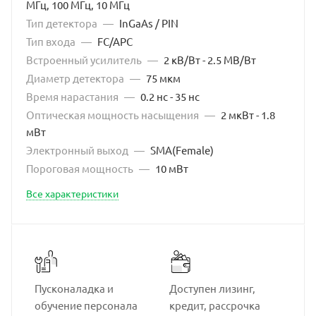
МГц, 100 МГц, 10 МГц
Тип детектора
—
InGaAs / PIN
Тип входа
—
FC/APC
Встроенный усилитель
—
2 кВ/Вт - 2.5 МВ/Вт
Диаметр детектора
—
75 мкм
Время нарастания
—
0.2 нс - 35 нс
Оптическая мощность насыщения
—
2 мкВт - 1.8
мВт
Электронный выход
—
SMA(Female)
Пороговая мощность
—
10 мВт
Все характеристики
Пусконаладка и
Доступен лизинг,
обучение персонала
кредит, рассрочка