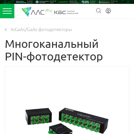
InGaAs/GaAs фотодетекторы
Многоканальный
PIN-фотодетектор