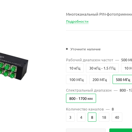
Многоканальный PIN-фотоприемни
Подробности
Уточните наличие
Рабочий диапазон частот
—
500 М
10 кГц
30 кГц - 1.5 ГГц
10 
100 МГц
200 МГц
500 МГц
Спектральный диапазон
—
800 - 
800 - 1700 нм
Количество каналов
—
8
3
4
8
18
40