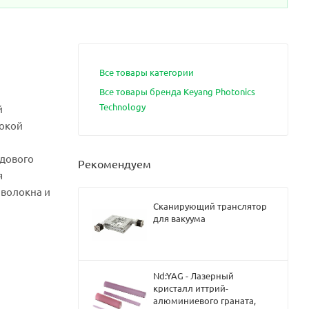
Все товары категории
Все товары бренда Keyang Photonics
Technology
й
сокой
одового
Рекомендуем
я
 волокна и
Сканирующий транслятор
для вакуума
Nd:YAG - Лазерный
кристалл иттрий-
алюминиевого граната,