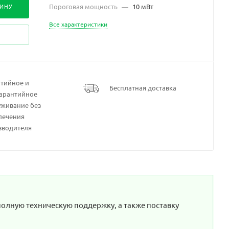
ЗИНУ
Пороговая мощность
—
10 мВт
Все характеристики
нтийное и
Бесплатная доставка
гарантийное
уживание без
лечения
зводителя
полную техническую поддержку, а также поставку