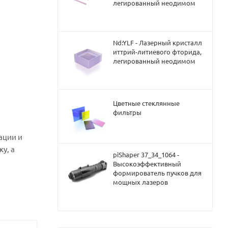
легированный неодимом
Nd:YLF - Лазерный кристалл
иттрий-литиевого фторида,
легированный неодимом
Цветные стеклянные
фильтры
ации и
у, а
piShaper 37_34_1064 -
Высокоэффективный
формирователь пучков для
мощных лазеров