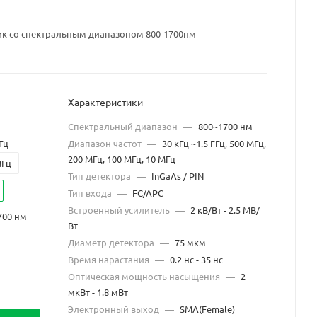
к со спектральным диапазоном 800-1700нм
Характеристики
Спектральный диапазон
—
800~1700 нм
Гц
Диапазон частот
—
30 кГц ~1.5 ГГц, 500 МГц,
200 МГц, 100 МГц, 10 МГц
МГц
Тип детектора
—
InGaAs / PIN
Тип входа
—
FC/APC
Встроенный усилитель
—
2 кВ/Вт - 2.5 МВ/
1700 нм
Вт
Диаметр детектора
—
75 мкм
Время нарастания
—
0.2 нс - 35 нс
Оптическая мощность насыщения
—
2
мкВт - 1.8 мВт
Электронный выход
—
SMA(Female)