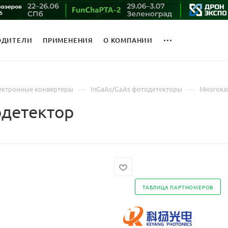
ОДИТЕЛИ
ПРИМЕНЕНИЯ
О КОМПАНИИ
—
—
ектронные конвертеры
InGaAs/GaAs фотодетекторы
Многока
детектор
ТАБЛИЦА ПАРТНОМЕРОВ