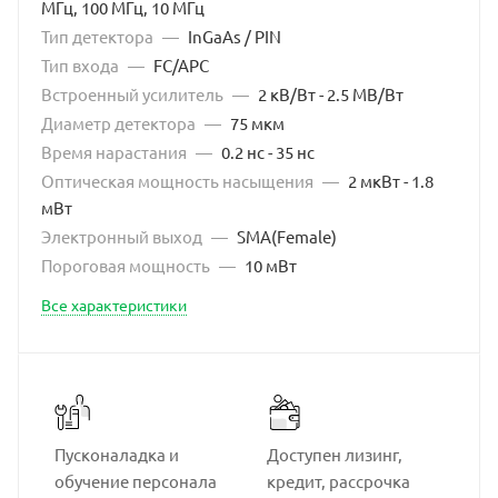
МГц, 100 МГц, 10 МГц
Тип детектора
—
InGaAs / PIN
Тип входа
—
FC/APC
Встроенный усилитель
—
2 кВ/Вт - 2.5 МВ/Вт
Диаметр детектора
—
75 мкм
Время нарастания
—
0.2 нс - 35 нс
Оптическая мощность насыщения
—
2 мкВт - 1.8
мВт
Электронный выход
—
SMA(Female)
Пороговая мощность
—
10 мВт
Все характеристики
Пусконаладка и
Доступен лизинг,
обучение персонала
кредит, рассрочка