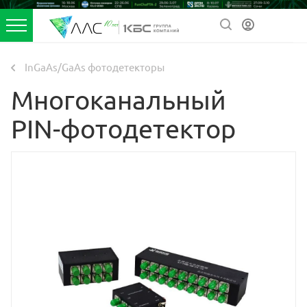
InGaAs/GaAs фотодетекторы
Многоканальный
PIN-фотодетектор