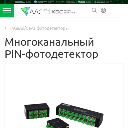
InGaAs/GaAs фотодетекторы
Многоканальный
PIN-фотодетектор