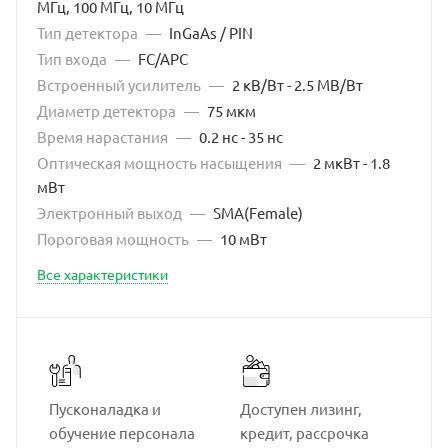
МГц, 100 МГц, 10 МГц
Тип детектора
—
InGaAs / PIN
Тип входа
—
FC/APC
Встроенный усилитель
—
2 кВ/Вт - 2.5 МВ/Вт
Диаметр детектора
—
75 мкм
Время нарастания
—
0.2 нс - 35 нс
Оптическая мощность насыщения
—
2 мкВт - 1.8
мВт
Электронный выход
—
SMA(Female)
Пороговая мощность
—
10 мВт
Все характеристики
Пусконаладка и
Доступен лизинг,
обучение персонала
кредит, рассрочка