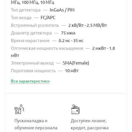
МГц, 100 МГц, 10 МГц
Тип детектора
—
InGaAs / PIN
Тип входа
—
FC/APC
Встроенный усилитель
—
2 кВ/Вт - 2.5 МВ/Вт
Диаметр детектора
—
75 мкм
Время нарастания
—
0.2 нс - 35 нс
Оптическая мощность насыщения
—
2 мкВт - 1.8
мВт
Электронный выход
—
SMA(Female)
Пороговая мощность
—
10 мВт
Все характеристики
Пусконаладка и
Доступен лизинг,
обучение персонала
кредит, рассрочка