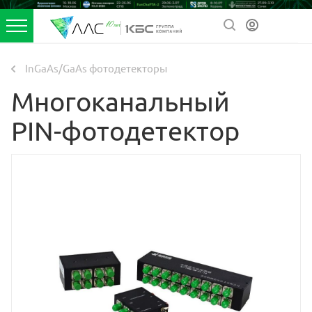
InGaAs/GaAs фотодетекторы
Многоканальный
PIN-фотодетектор