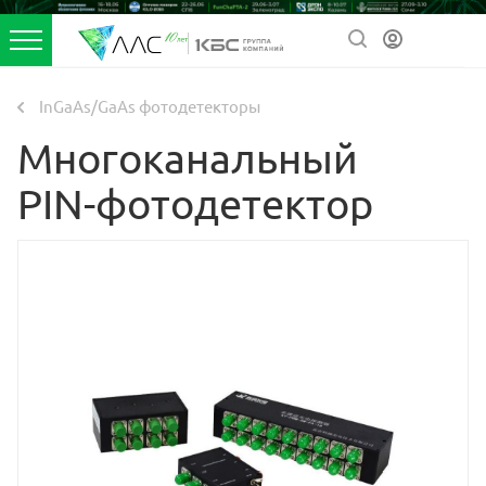
InGaAs/GaAs фотодетекторы
Многоканальный
PIN-фотодетектор