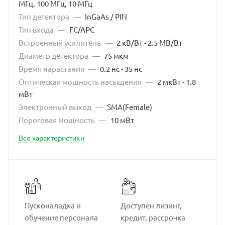
МГц, 100 МГц, 10 МГц
Тип детектора
—
InGaAs / PIN
Тип входа
—
FC/APC
Встроенный усилитель
—
2 кВ/Вт - 2.5 МВ/Вт
Диаметр детектора
—
75 мкм
Время нарастания
—
0.2 нс - 35 нс
Оптическая мощность насыщения
—
2 мкВт - 1.8
мВт
Электронный выход
—
SMA(Female)
Пороговая мощность
—
10 мВт
Все характеристики
Пусконаладка и
Доступен лизинг,
обучение персонала
кредит, рассрочка