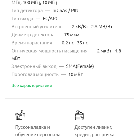
МГц, 100 МГц, 10 МГц
Тип детектора
—
InGaAs / PIN
Тип входа
—
FC/APC
Встроенный усилитель
—
2 кВ/Вт - 2.5 МВ/Вт
Диаметр детектора
—
75 мкм
Время нарастания
—
0.2 нс - 35 нс
Оптическая мощность насыщения
—
2 мкВт - 1.8
мВт
Электронный выход
—
SMA(Female)
Пороговая мощность
—
10 мВт
Все характеристики
Пусконаладка и
Доступен лизинг,
обучение персонала
кредит, рассрочка