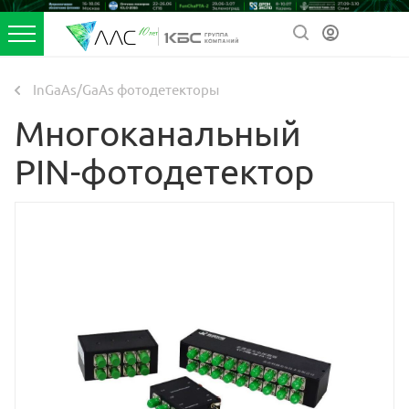
InGaAs/GaAs фотодетекторы
Многоканальный
PIN-фотодетектор