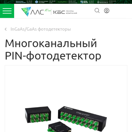
InGaAs/GaAs фотодетекторы
Многоканальный
PIN-фотодетектор