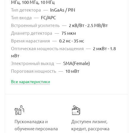
МГц, 100 МГц, 10 МГц
Тип детектора
—
InGaAs / PIN
Тип входа
—
FC/APC
Встроенный усилитель
—
2 кВ/Вт - 2.5 МВ/Вт
Диаметр детектора
—
75 мкм
Время нарастания
—
0.2 нс - 35 нс
Оптическая мощность насыщения
—
2 мкВт - 1.8
мВт
Электронный выход
—
SMA(Female)
Пороговая мощность
—
10 мВт
Все характеристики
Пусконаладка и
Доступен лизинг,
обучение персонала
кредит, рассрочка