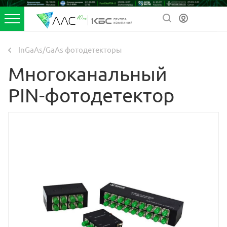
InGaAs/GaAs фотодетекторы
Многоканальный
PIN-фотодетектор