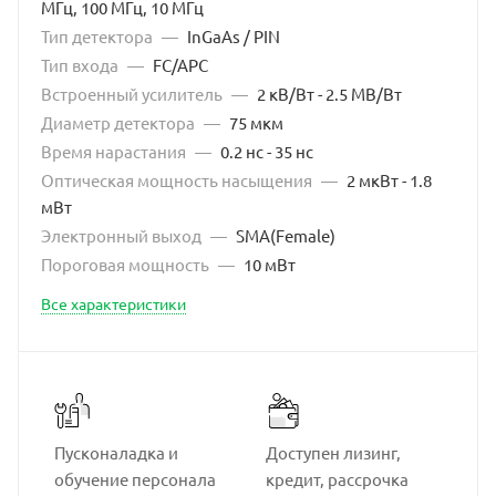
МГц, 100 МГц, 10 МГц
Тип детектора
—
InGaAs / PIN
Тип входа
—
FC/APC
Встроенный усилитель
—
2 кВ/Вт - 2.5 МВ/Вт
Диаметр детектора
—
75 мкм
Время нарастания
—
0.2 нс - 35 нс
Оптическая мощность насыщения
—
2 мкВт - 1.8
мВт
Электронный выход
—
SMA(Female)
Пороговая мощность
—
10 мВт
Все характеристики
Пусконаладка и
Доступен лизинг,
обучение персонала
кредит, рассрочка