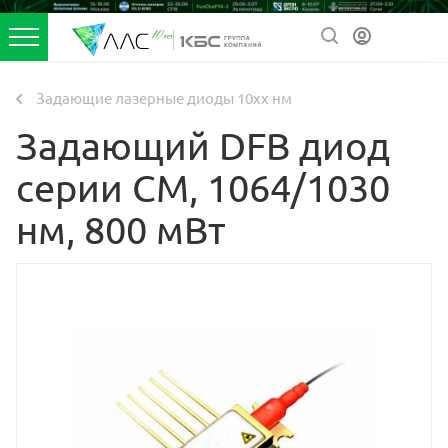
Задающие лазерные диоды 10xx нм
Задающий DFB диод
серии CM, 1064/1030
нм, 800 мВт