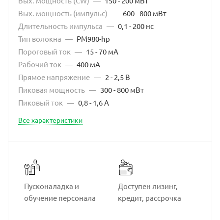
Вых. мощность (CW)
—
150 - 200 мВт
Вых. мощность (импульс)
—
600 - 800 мВт
Длительность импульса
—
0,1 - 200 нс
Тип волокна
—
PM980-hp
Пороговый ток
—
15 - 70 мА
Рабочий ток
—
400 мА
Прямое напряжение
—
2 - 2,5 В
Пиковая мощность
—
300 - 800 мВт
Пиковый ток
—
0,8 - 1,6 А
Все характеристики
Пусконаладка и
Доступен лизинг,
обучение персонала
кредит, рассрочка