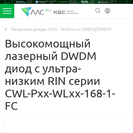
Лазерные диоды 1310 - 1650 нм и CWDM/DWDM
Высокомощный
лазерный DWDM
диод c ультра-
низким RIN серии
CWL-Pxx-WLxx-168-1-
FC