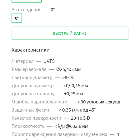
Угол падения
—
0°
0°
БЫСТРЫЙ ЗАКАЗ
Характеристики
Материал
—
UVFS
Размер зеркала
—
Ø25,4x5 мм
Световой диаметр
—
>85%
Допуск на диаметр
—
+0/-0,15 мм
Допуск на толщину
—
±0,25 мм
Ошибка параллельности
—
< 30 угловых секунд
Защитные фаски
—
< 0,35 мм под 45°
Качество поверхности
—
20-10 S-D
Плоскостность
—
< λ/8 @632,8 нм
Порог повреждения лазерным излучением
—
1