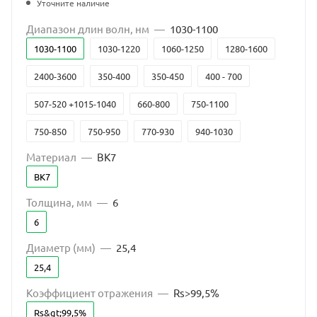
Уточните наличие
Диапазон длин волн, нм
—
1030-1100
1030-1100
1030-1220
1060-1250
1280-1600
2400-3600
350-400
350-450
400 - 700
507-520 +1015-1040
660-800
750-1100
750-850
750-950
770-930
940-1030
Материал
—
BK7
BK7
Толщина, мм
—
6
6
Диаметр (мм)
—
25,4
25,4
Коэффициент отражения
—
Rs>99,5%
Rs&gt;99,5%